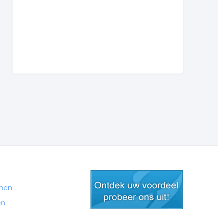
men
en
gratis lid worden