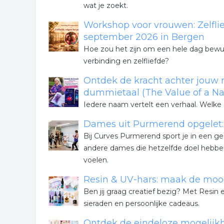
wat je zoekt.
Workshop voor vrouwen: Zelflie
september 2026 in Bergen
Hoe zou het zijn om een hele dag bewust
verbinding en zelfliefde?
Ontdek de kracht achter jouw
dummietaal (The Value of a Nam
Iedere naam vertelt een verhaal. Welke
Dames uit Purmerend opgelet: ti
Bij Curves Purmerend sport je in een g
andere dames die hetzelfde doel hebben
voelen.
Resin & UV-hars: maak de moois
Ben jij graag creatief bezig? Met Resi
sieraden en persoonlijke cadeaus.
Ontdek de eindeloze mogelijk