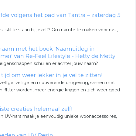
fde volgens het pad van Tantra – zaterdag 5
 stil te staan bij jezelf? Om ruimte te maken voor rust,
 naam met het boek 'Naamuitleg in
e)' van Re-Feel Lifestyle - Hetty de Metty
 eigenschappen schuilen er achter jouw naam?
jd om weer lekker in je vel te zitten!
ezellige, veilige en motiverende omgeving, samen met
: fitter worden, meer energie krijgen en zich weer goed
te creaties helemaal zelf!
n en UV-hars maak je eenvoudig unieke woonaccessoires,
heden van UV Resin