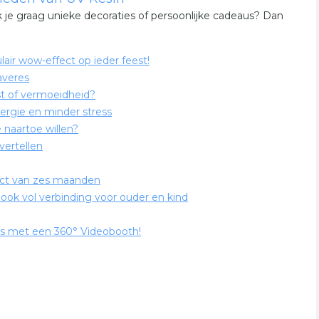
 je graag unieke decoraties of persoonlijke cadeaus? Dan
air wow-effect op ieder feest!
averes
st of vermoeidheid?
ergie en minder stress
 naartoe willen?
vertellen
ject van zes maanden
ook vol verbinding voor ouder en kind
nis met een 360° Videobooth!