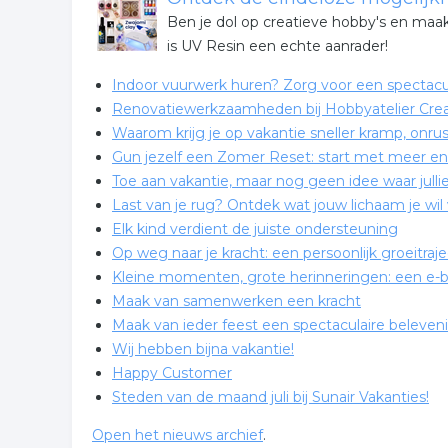
Ben je dol op creatieve hobby's en maak
is UV Resin een echte aanrader!
Indoor vuurwerk huren? Zorg voor een spectacul
Renovatiewerkzaamheden bij Hobbyatelier Cre
Waarom krijg je op vakantie sneller kramp, onru
Gun jezelf een Zomer Reset: start met meer en
Toe aan vakantie, maar nog geen idee waar jullie
Last van je rug? Ontdek wat jouw lichaam je wil 
Elk kind verdient de juiste ondersteuning
Op weg naar je kracht: een persoonlijk groeitra
Kleine momenten, grote herinneringen: een e-b
Maak van samenwerken een kracht
Maak van ieder feest een spectaculaire beleve
Wij hebben bijna vakantie!
Happy Customer
Steden van de maand juli bij Sunair Vakanties!
Open het nieuws archief
.