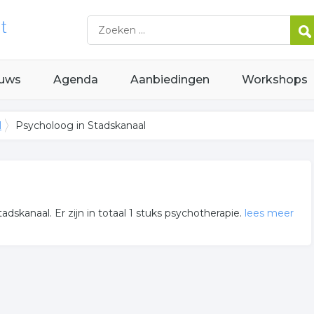
uws
Agenda
Aanbiedingen
Workshops
l
Psycholoog in Stadskanaal
dskanaal. Er zijn in totaal 1 stuks psychotherapie.
lees meer
erde bedrijven voor u in de regio.
 in de plaats aan voor onder andere informatie betreffende