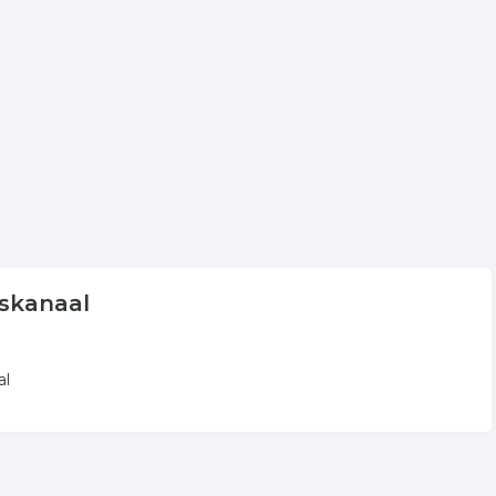
ekoppeld aan gezondheidscentrum in Stadskanaal.
aal
olgende trefwoorden vallen ook onder deze bedrijven
scentrum
psychiater
psychotherapeut
dskanaal
al