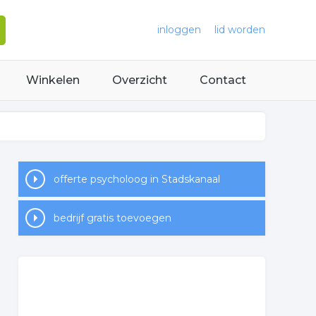
inloggen
lid worden
Winkelen
Overzicht
Contact
offerte psycholoog in Stadskanaal
bedrijf gratis toevoegen