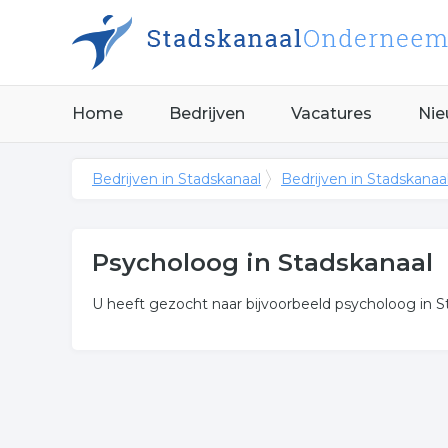
Home
Bedrijven
Vacatures
Nie
Bedrijven in Stadskanaal
Bedrijven in Stadskanaa
Psycholoog in Stadskanaal
U heeft gezocht naar bijvoorbeeld psycholoog in Sta
Meer over psycholoog
Wij vonden de volgende psychotherapie en gerelate
Klik een item uit de categorie gezondheidscentrum