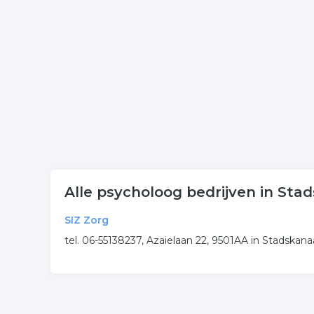
de onderneming of contactgegevens. De lijst is g
Meer bedrijven in Stadskan
Wij vonden meer informatie over psycholoog. De v
rubriek:
psycholoog
psychotherapie
gezondheid
.
Alle psycholoog bedrijven in Sta
SIZ Zorg
tel. 06-55138237, Azaielaan 22, 9501AA in Stadskana